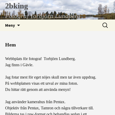
Hoppa
2bking
till
Fotograf Torbjörn Lundberg
innehåll
Sök
Meny
efter:
Hem
Webbplats för fotograf Torbjörn Lundberg.
Jag finns i Gävle.
Jag fotar mest för eget nöjes skull men tar även uppdrag.
På webbplatsen visas ett urval av mina foton.
Du hittar rätt genom att använda menyn!
Jag använder kamerahus från Pentax.
Objektiv från Pentax, Tamron och några tillverkare till.
Bilderna tas i raw-format och behandlas sedan i ett