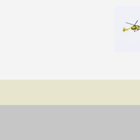
Fåglar
Vinter
Hästar
Insekter
Millie
Ormar
Älgar