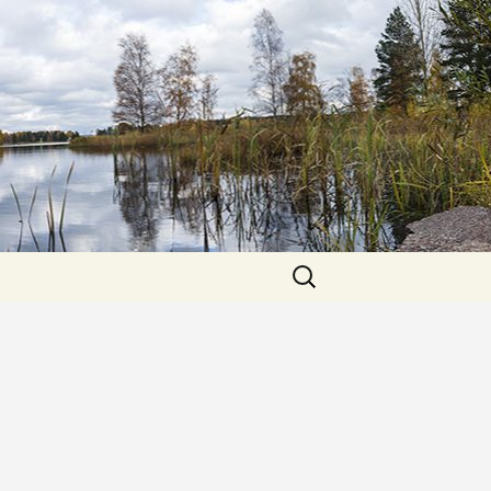
Sök
efter: