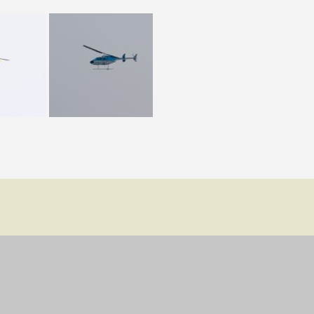
Valbo FF – Piteå
Niklas Strömstedt
Fotboll 10 mars 2018
Status Quo
IFK Mora – Valbo FF
Backyard Babies
Valbo FF – Sundbyberg
Mustasch
IK Fotboll
Jerry Williams
Gelfe IF – Avesta AIK