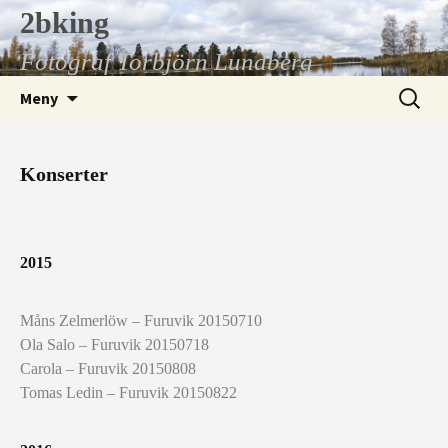
Hoppa
2bking
till
Fotograf Torbjörn Lundberg
innehåll
Sök
Meny
efter:
Konserter
2015
Måns Zelmerlöw – Furuvik 20150710
Ola Salo – Furuvik 20150718
Carola – Furuvik 20150808
Tomas Ledin – Furuvik 20150822