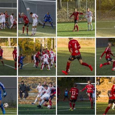
Valbo FF – Piteå
Niklas Strömstedt
Fotboll 10 mars 2018
Status Quo
IFK Mora – Valbo FF
Backyard Babies
Valbo FF – Sundbyberg
Mustasch
IK Fotboll
Jerry Williams
Gelfe IF – Avesta AIK