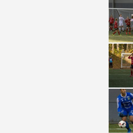
Fåglar
Vinter
Hästar
Insekter
Millie
Ormar
Älgar