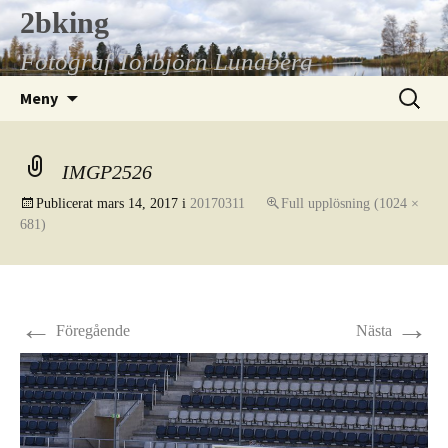
Hoppa
2bking
till
Fotograf Torbjörn Lundberg
innehåll
Sök
Meny
efter:
IMGP2526
Publicerat
mars 14, 2017
i
20170311
Full upplösning (1024 ×
681)
←
→
Föregående
Nästa