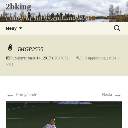
Hoppa
2bking
till
Fotograf Torbjörn Lundberg
innehåll
Sök
Meny
efter:
IMGP2535
Publicerat
mars 14, 2017
i
20170311
Full upplösning (1024 ×
681)
←
→
Föregående
Nästa