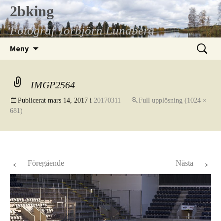
Hoppa
2bking
till
Fotograf Torbjörn Lundberg
innehåll
Sök
Meny
efter:
IMGP2564
Publicerat
mars 14, 2017
i
20170311
Full upplösning (1024 ×
681)
←
→
Föregående
Nästa