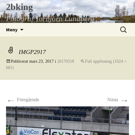
Hoppa
2bking
till
Fotograf Torbjörn Lundberg
innehåll
Sök
Meny
efter:
IMGP2917
Publicerat
mars 23, 2017
i
20170318
Full upplösning (1024 ×
681)
←
→
Föregående
Nästa