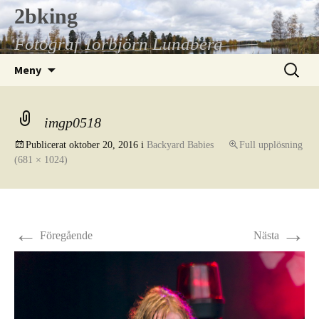
Hoppa
2bking
till
Fotograf Torbjörn Lundberg
innehåll
Sök
Meny
efter:
imgp0518
Publicerat
oktober 20, 2016
i
Backyard Babies
Full upplösning
(681 × 1024)
←
→
Föregående
Nästa