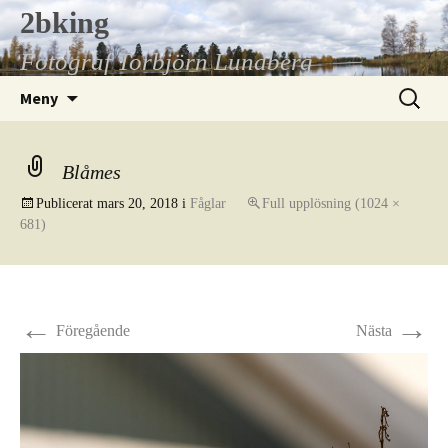
Hoppa
2bking
till
Fotograf Torbjörn Lundberg
innehåll
Sök
Meny
efter:
Blåmes
Publicerat
mars 20, 2018
i
Fåglar
Full upplösning (1024 ×
681)
←
→
Föregående
Nästa