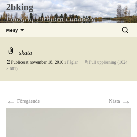
Hoppa
2bking
till
Fotograf Torbjörn Lundberg
innehåll
Sök
Meny
efter:
skata
Publicerat
november 18, 2016
i
Fåglar
Full upplösning (1024
× 681)
←
→
Föregående
Nästa