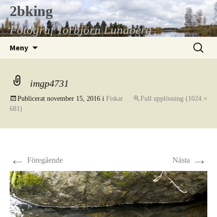
Hoppa
2bking
till
Fotograf Torbjörn Lundberg
innehåll
Sök
Meny
efter:
imgp4731
Publicerat
november 15, 2016
i
Fiskar
Full upplösning (1024 ×
681)
←
→
Föregående
Nästa