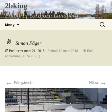
Hoppa
2bking
till
Fotograf Torbjörn Lundberg
innehåll
Sök
Meny
efter:
Simon Fäger
Publicerat
mars 21, 2018
i
Fotboll 10 mars 2018
Full
upplösning (1024 × 681)
←
→
Föregående
Nästa