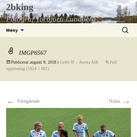
Hoppa
2bking
till
Fotograf Torbjörn Lundberg
innehåll
Sök
Meny
efter:
IMGP6567
Publicerat
augusti 9, 2018
i
Gelfe IF – Avesta AIK
Full
upplösning (1024 × 681)
←
→
Föregående
Nästa