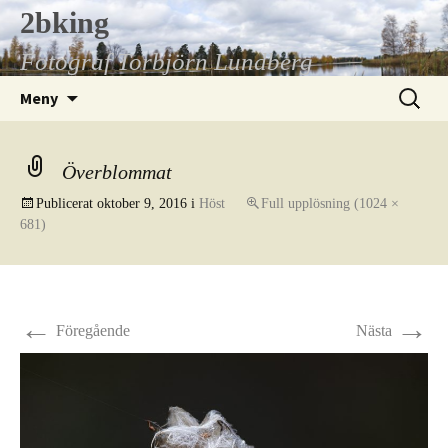
Hoppa
2bking
till
Fotograf Torbjörn Lundberg
innehåll
Sök
Meny
efter:
Överblommat
Publicerat
oktober 9, 2016
i
Höst
Full upplösning (1024 ×
681)
←
→
Föregående
Nästa