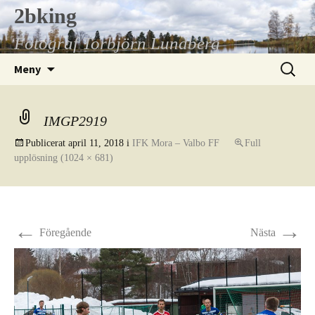
Hoppa
2bking
till
Fotograf Torbjörn Lundberg
innehåll
Sök
Meny
efter:
IMGP2919
Publicerat
april 11, 2018
i
IFK Mora – Valbo FF
Full
upplösning (1024 × 681)
←
→
Föregående
Nästa