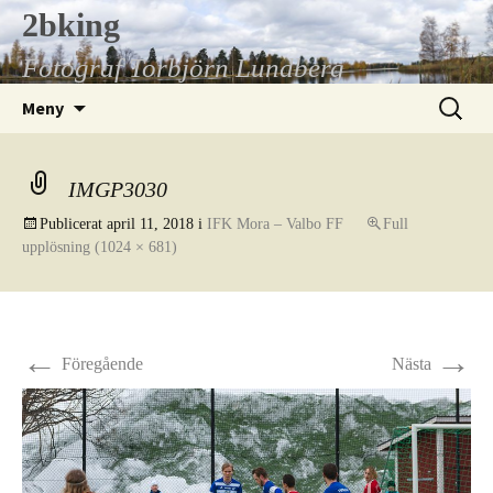
Hoppa
2bking
till
Fotograf Torbjörn Lundberg
innehåll
Sök
Meny
efter:
IMGP3030
Publicerat
april 11, 2018
i
IFK Mora – Valbo FF
Full
upplösning (1024 × 681)
←
→
Föregående
Nästa