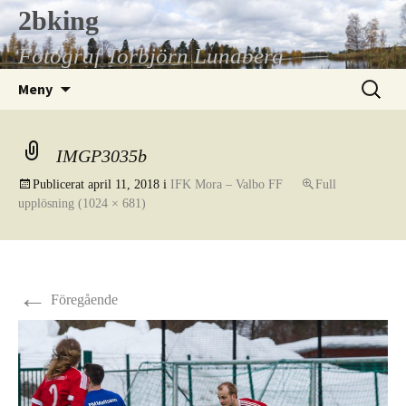
Hoppa
2bking
till
Fotograf Torbjörn Lundberg
innehåll
Sök
Meny
efter:
IMGP3035b
Publicerat
april 11, 2018
i
IFK Mora – Valbo FF
Full
upplösning (1024 × 681)
←
Föregående