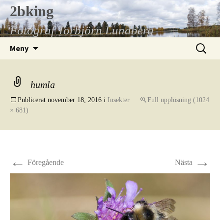
Hoppa
2bking
till
Fotograf Torbjörn Lundberg
innehåll
Sök
Meny
efter:
humla
Publicerat
november 18, 2016
i
Insekter
Full upplösning (1024
× 681)
←
→
Föregående
Nästa