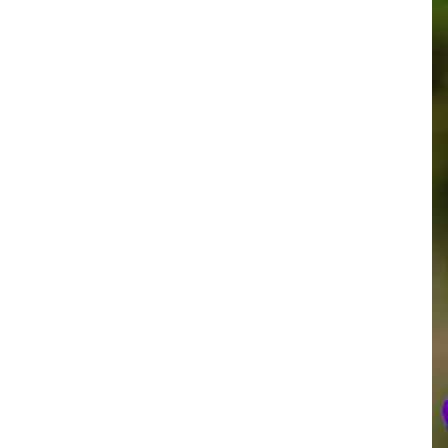
Fåglar
Vinter
Hästar
Insekter
Millie
Ormar
Älgar