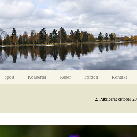
Sport
Konserter
Resor
Fordon
Kontakt
intertid
Fotboll 11 mars 2017
Måns Zelmerlöw
Gävle – Lofoten ToR
Helikoptrar
Publicerat
oktober 20
Fotboll 18 mars 2017
Ola Salo
ight
Bollnäs FF – Valbo FF
Carola
ter
Valbo FF – Hudiksvall FF
Tomas Ledin