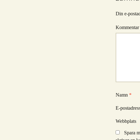
Din e-postad
Kommenta
Namn
*
E-postadres
Webbplats
Spara m