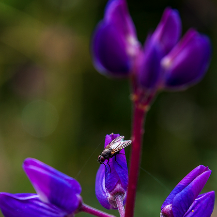
Valbo FF – Piteå
Niklas Strömstedt
Fotboll 10 mars 2018
Status Quo
IFK Mora – Valbo FF
Backyard Babies
Valbo FF – Sundbyberg
Mustasch
IK Fotboll
Jerry Williams
Gelfe IF – Avesta AIK