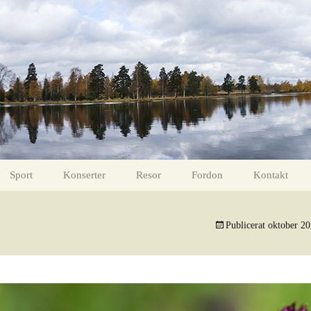
Sport
Konserter
Resor
Fordon
Kontakt
intertid
Fotboll 11 mars 2017
Måns Zelmerlöw
Gävle – Lofoten ToR
Helikoptrar
Publicerat
oktober 20
Fotboll 18 mars 2017
Ola Salo
ight
Bollnäs FF – Valbo FF
Carola
ter
Valbo FF – Hudiksvall FF
Tomas Ledin