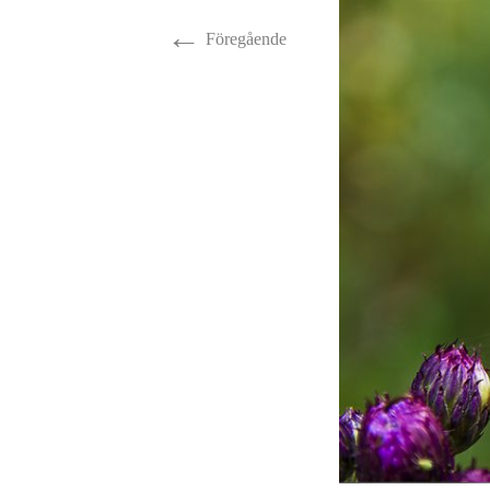
←
Fåglar
Vinter
Föregående
Hästar
Insekter
Millie
Ormar
Älgar