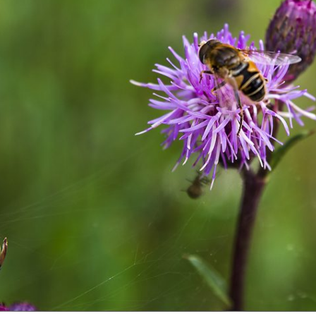
Valbo FF – Piteå
Niklas Strömstedt
Fotboll 10 mars 2018
Status Quo
IFK Mora – Valbo FF
Backyard Babies
Valbo FF – Sundbyberg
Mustasch
IK Fotboll
Jerry Williams
Gelfe IF – Avesta AIK