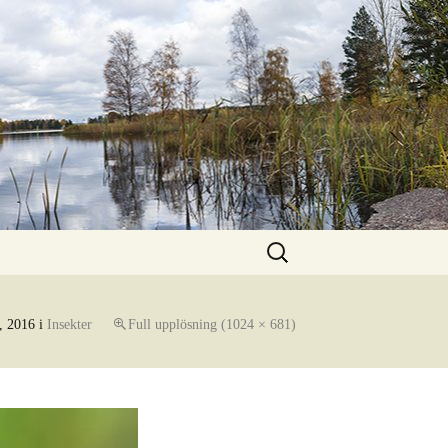
Sök
efter:
, 2016
i
Insekter
Full upplösning (1024 × 681)