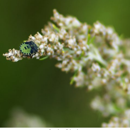
Valbo FF – Piteå
Niklas Strömstedt
Fotboll 10 mars 2018
Status Quo
IFK Mora – Valbo FF
Backyard Babies
Valbo FF – Sundbyberg
Mustasch
IK Fotboll
Jerry Williams
Gelfe IF – Avesta AIK