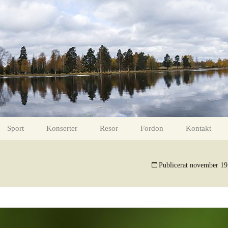
Sport
Konserter
Resor
Fordon
Kontakt
intertid
Fotboll 11 mars 2017
Måns Zelmerlöw
Gävle – Lofoten ToR
Helikoptrar
Publicerat
november 19
Fotboll 18 mars 2017
Ola Salo
ight
Bollnäs FF – Valbo FF
Carola
ter
Valbo FF – Hudiksvall FF
Tomas Ledin