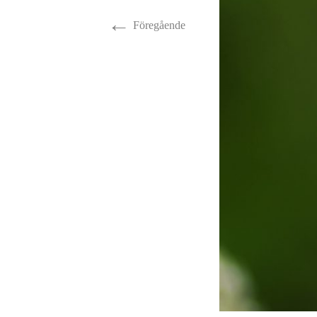
←
Fåglar
Vinter
Föregående
Hästar
Insekter
Millie
Ormar
Älgar