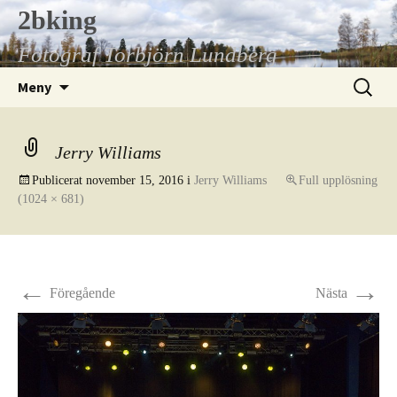
Hoppa
2bking
till
Fotograf Torbjörn Lundberg
innehåll
Sök
Meny
efter:
Jerry Williams
Publicerat
november 15, 2016
i
Jerry Williams
Full upplösning
(1024 × 681)
←
→
Föregående
Nästa