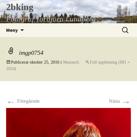
Hoppa
2bking
till
Fotograf Torbjörn Lundberg
innehåll
Sök
Meny
efter:
imgp0754
Publicerat
oktober 25, 2016
i
Mustasch
Full upplösning (681 ×
1024)
←
→
Föregående
Nästa