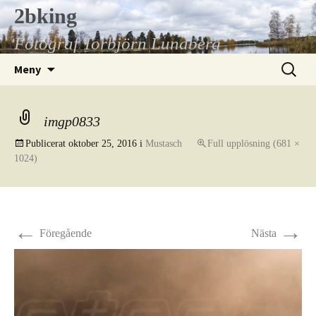
Hoppa
2bking
till
Fotograf Torbjörn Lundberg
innehåll
Sök
Meny
efter:
imgp0833
Publicerat
oktober 25, 2016
i
Mustasch
Full upplösning (681 ×
1024)
←
→
Föregående
Nästa