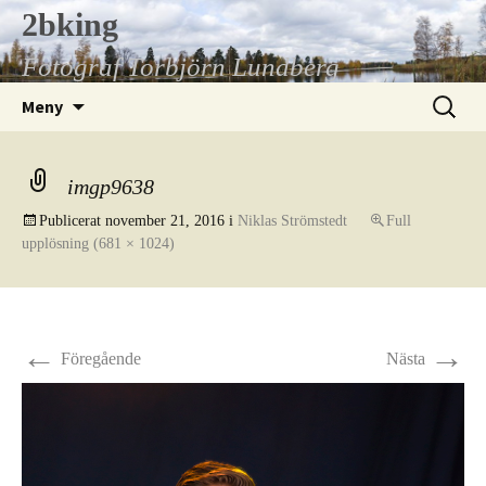
Hoppa
2bking
till
Fotograf Torbjörn Lundberg
innehåll
Sök
Meny
efter:
imgp9638
Publicerat
november 21, 2016
i
Niklas Strömstedt
Full
upplösning (681 × 1024)
←
→
Föregående
Nästa