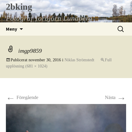
Hoppa
2bking
till
Fotograf Torbjörn Lundberg
innehåll
Sök
Meny
efter:
imgp9859
Publicerat
november 30, 2016
i
Niklas Strömstedt
Full
upplösning (681 × 1024)
←
→
Föregående
Nästa