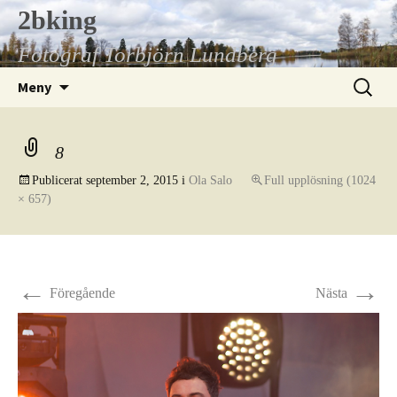
Hoppa
2bking
till
Fotograf Torbjörn Lundberg
innehåll
Sök
Meny
efter:
8
Publicerat
september 2, 2015
i
Ola Salo
Full upplösning (1024
× 657)
←
→
Föregående
Nästa