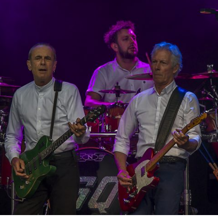
Valbo FF – Piteå
Niklas Strömstedt
Fotboll 10 mars 2018
Status Quo
IFK Mora – Valbo FF
Backyard Babies
Valbo FF – Sundbyberg
Mustasch
IK Fotboll
Jerry Williams
Gelfe IF – Avesta AIK