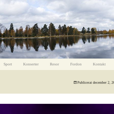
Sport
Konserter
Resor
Fordon
Kontakt
intertid
Fotboll 11 mars 2017
Måns Zelmerlöw
Gävle – Lofoten ToR
Helikoptrar
Publicerat
december 2, 2
Fotboll 18 mars 2017
Ola Salo
ight
Bollnäs FF – Valbo FF
Carola
ter
Valbo FF – Hudiksvall FF
Tomas Ledin