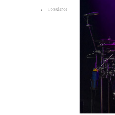
←
Fåglar
Vinter
Föregående
Hästar
Insekter
Millie
Ormar
Älgar