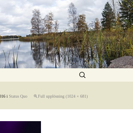
Sök
efter:
016
i
Status Quo
Full upplösning (1024 × 681)