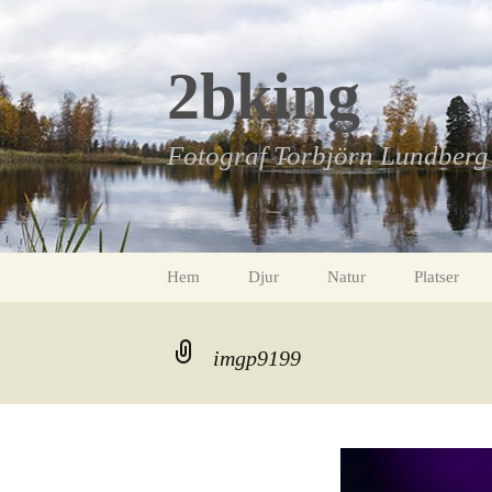
Hoppa
till
innehåll
2bking
Fotograf Torbjörn Lundberg
Hem
Djur
Natur
Platser
Alice
Blommor
Uppsala – V
imgp9199
Ekorre
Vår
Hille kyrka
Fiskar
Sommar
Gävle by n
Fjärilar
Höst
I mina kvar