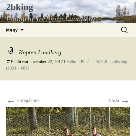
Hoppa
2bking
till
Fotograf Torbjörn Lundberg
innehåll
Sök
Meny
efter:
Kapten Lundberg
Publicerat
november 22, 2017
i
Valbo – Piteå
Full upplösning
(1024 × 681)
←
→
Föregående
Nästa