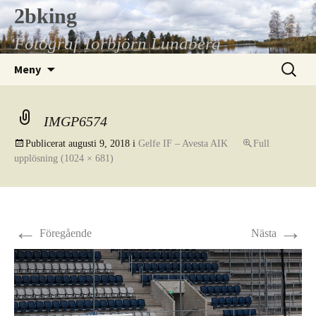
Hoppa
2bking
till
Fotograf Torbjörn Lundberg
innehåll
Sök
Meny
efter:
IMGP6574
Publicerat
augusti 9, 2018
i
Gelfe IF – Avesta AIK
Full
upplösning (1024 × 681)
←
→
Föregående
Nästa