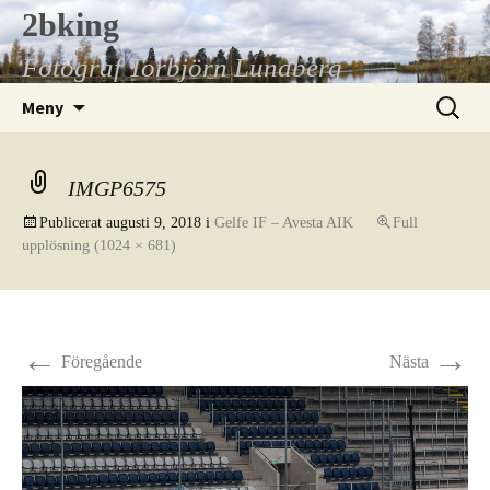
Hoppa
2bking
till
Fotograf Torbjörn Lundberg
innehåll
Sök
Meny
efter:
IMGP6575
Publicerat
augusti 9, 2018
i
Gelfe IF – Avesta AIK
Full
upplösning (1024 × 681)
←
→
Föregående
Nästa