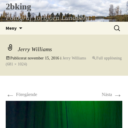
Hoppa
2bking
till
Fotograf Torbjörn Lundberg
innehåll
Sök
Meny
efter:
Jerry Williams
Publicerat
november 15, 2016
i
Jerry Williams
Full upplösning
(681 × 1024)
←
→
Föregående
Nästa