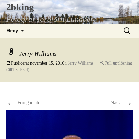
Hoppa
2bking
till
Fotograf Torbjörn Lundberg
innehåll
Sök
Meny
efter:
Jerry Williams
Publicerat
november 15, 2016
i
Jerry Williams
Full upplösning
(681 × 1024)
←
→
Föregående
Nästa